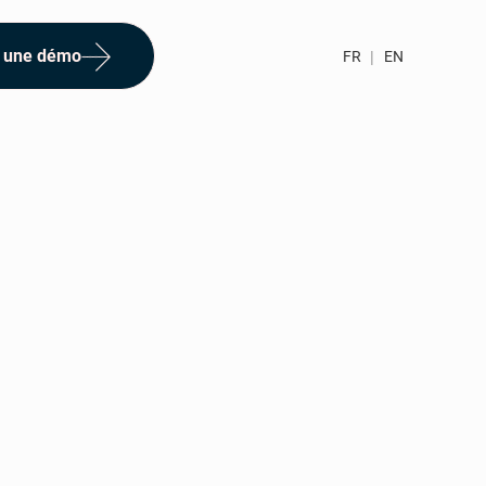
 une démo
FR
|
EN