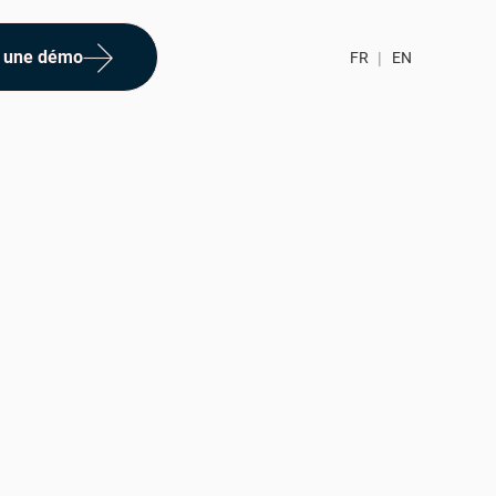
 une démo
FR
|
EN